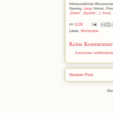
frühneuzeitlichen Wissenscha
Opening,
Laing
/ Atomic, Pre
„Stoker“
,
„Baselitz“
,
„I, Anna“
,
um
12:00
Labels:
Wochenplan
Keine Kommentare
Kommentar veröffentlich
Neuerer Post
Abo