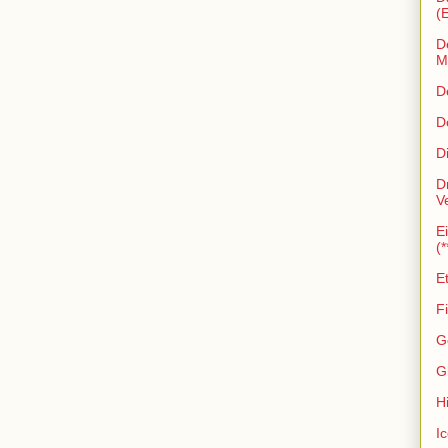
(
D
Ma
D
D
D
D
V
E
(*
E
Fi
G
Gl
Hi
I