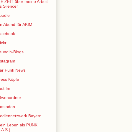
IE ZEIT über meine Arbeit
ls Silencer
oodle
in Abend für AKIM
acebook
ickr
reundin-Blogs
nstagram
sar Funk News
ress Köpfe
ast.fm
öwenordner
astodon
ediennetzwerk Bayern
ein Leben als PUNK
.A.S.)