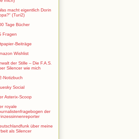
ie mich)
Was macht eigentlich Dorin
opa?“ (Turi2)
00 Tage Bücher
5 Fragen
ltpapier-Beiträge
mazon Wishlist
walt der Stille – Die F.A.S.
ber Silencer wie mich
2-Notizbuch
luesky Social
er Asterix-Scoop
er royale
ournalistenfragebogen der
rinzessinnenreporter
eutschlandfunk über meine
beit als Silencer