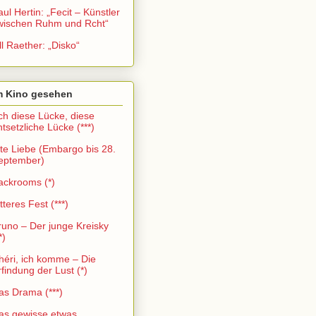
aul Hertin: „Fecit – Künstler
wischen Ruhm und Rcht“
ll Raether: „Disko“
m Kino gesehen
ch diese Lücke, diese
ntsetzliche Lücke (***)
lte Liebe (Embargo bis 28.
eptember)
ackrooms (*)
tteres Fest (***)
runo – Der junge Kreisky
*)
héri, ich komme – Die
rfindung der Lust (*)
as Drama (***)
as gewisse etwas