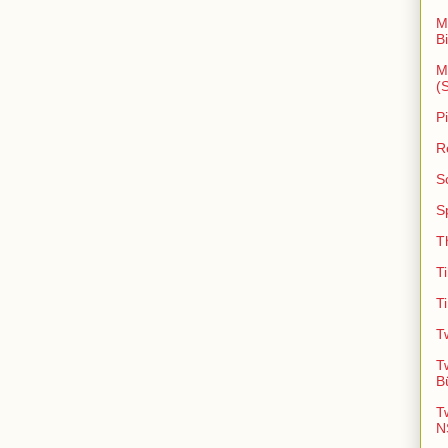
M
B
M
(
P
R
S
S
T
T
T
T
T
B
T
N