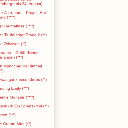
Embargo bis 24. August)
er Astronaut – Project Hail
ry (****)
er Heimatlose (****)
er Teufel trägt Prada 2 (**)
ie Odyssee (**)
reams – Gefährliches
erlangen (***)
in Münchner im Himmel
**)
twas ganz besonderes (**)
nding Emily (***)
entle Monster (****)
ennkill: Ein Schafskrimi (**)
rten (***)
ce Cream Man (**)