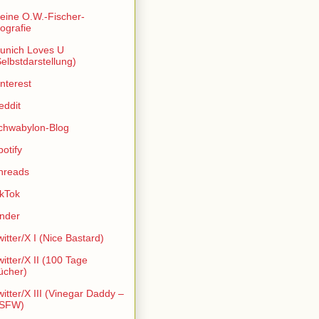
eine O.W.-Fischer-
iografie
unich Loves U
Selbstdarstellung)
interest
eddit
chwabylon-Blog
potify
hreads
ikTok
inder
witter/X I (Nice Bastard)
witter/X II (100 Tage
ücher)
witter/X III (Vinegar Daddy –
SFW)