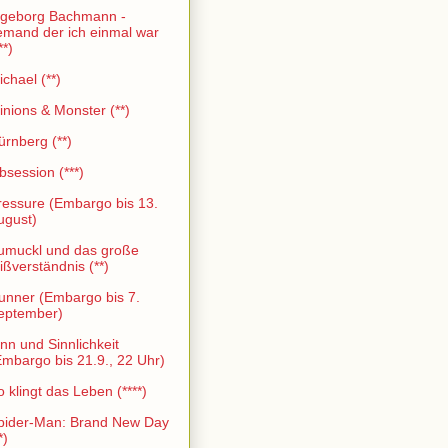
ngeborg Bachmann -
emand der ich einmal war
**)
ichael (**)
inions & Monster (**)
ürnberg (**)
bsession (***)
ressure (Embargo bis 13.
ugust)
umuckl und das große
ißverständnis (**)
unner (Embargo bis 7.
eptember)
inn und Sinnlichkeit
Embargo bis 21.9., 22 Uhr)
o klingt das Leben (****)
pider-Man: Brand New Day
*)