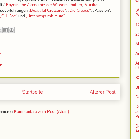
w
ft /
Bayerische Akademie der Wissenschaften
,
Munikat
-
„
ssevorführungen
„Beautiful Creatures“
,
„Die Croods“
, „Passion“,
P
„G.I. Joe“
und
„Unterwegs mit Mum“
1
2
A
:
A
An
en
ü
B
B
Startseite
Älterer Post
D
D
J
nnieren
Kommentare zum Post (Atom)
P
D
Ar