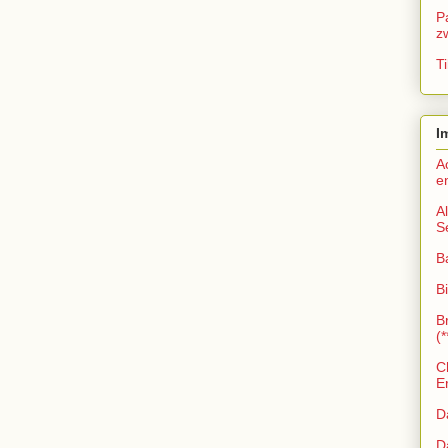
P
z
Ti
I
A
e
A
S
B
Bi
B
(*
C
E
D
D