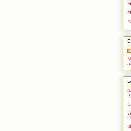
V
X
Y
Ü
Me
a
L
B
I
C
J
Li
K