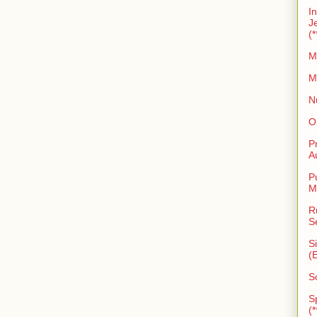
I
J
(*
M
M
N
O
P
A
P
M
R
S
S
(
S
S
(*