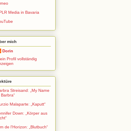
imeo
PLR Media in Bavaria
ouTube
ber mich
Dorin
in Profil vollständig
nzeigen
ektüre
arbra Streisand: „My Name
s Barbra“
urzio Malaparte: „Kaputt“
ennifer Down: „Körper aus
cht“
im de l'Horizon: „Blutbuch“