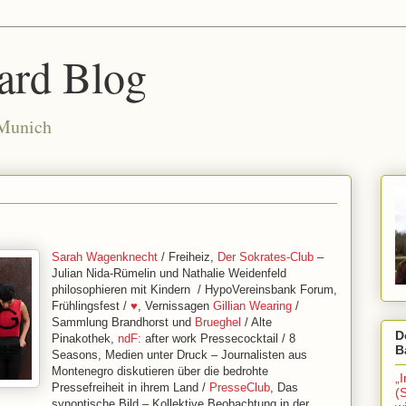
ard Blog
 Munich
Sarah Wagenknecht
/ Freiheiz,
Der Sokrates-Club
–
Julian Nida-Rümelin und Nathalie Weidenfeld
philosophieren mit Kindern / HypoVereinsbank Forum,
Frühlingsfest /
♥
, Vernissagen
Gillian Wearing
/
Sammlung Brandhorst und
Brueghel
/ Alte
D
Pinakothek,
ndF:
after work Pressecocktail / 8
B
Seasons, Medien unter Druck – Journalisten aus
Montenegro diskutieren über die bedrohte
„
Pressefreiheit in ihrem Land /
PresseClub
, Das
(
synoptische Bild – Kollektive Beobachtung in der