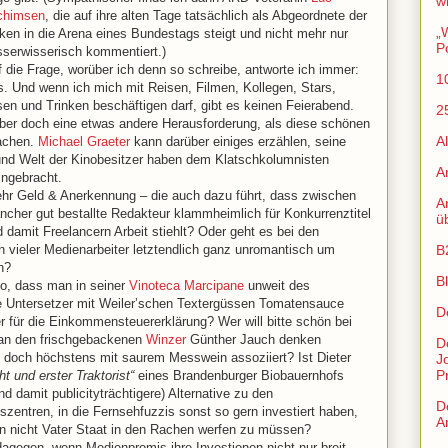
w
chimsen
, die auf ihre alten Tage tatsächlich als Abgeordnete der
„
ken in die Arena eines Bundestags steigt und nicht mehr nur
P
sserwisserisch kommentiert.)
 die Frage, worüber ich denn so schreibe, antworte ich immer:
1
. Und wenn ich mich mit Reisen, Filmen, Kollegen, Stars,
en und Trinken beschäftigen darf, gibt es keinen Feierabend.
2
aber doch eine etwas andere Herausforderung, als diese schönen
A
achen.
Michael Graeter
kann darüber einiges erzählen, seine
und Welt der Kinobesitzer haben dem Klatschkolumnisten
A
ingebracht.
hr Geld & Anerkennung – die auch dazu führt, dass zwischen
An
er gut bestallte Redakteur klammheimlich für Konkurrenztitel
ü
damit Freelancern Arbeit stiehlt? Oder geht es bei den
vieler Medienarbeiter letztendlich ganz unromantisch um
B
n?
B
go, dass man in seiner
Vinoteca Marcipane
unweit des
e Untersetzer mit Weiler’schen Textergüssen Tomatensauce
D
 für die Einkommensteuererklärung? Wer will bitte schön bei
 an den frischgebackenen
Winzer
Günther Jauch denken
D
doch höchstens mit saurem Messwein assoziiert? Ist Dieter
J
P
t und erster Traktorist“
eines Brandenburger Biobauernhofs
nd damit publicityträchtigere) Alternative zu den
D
szentren, in die Fernsehfuzzis sonst so gern investiert haben,
Ar
en nicht Vater Staat in den Rachen werfen zu müssen?
 dagegen, wenn Medienpromis ihre Investionen nicht nur breit