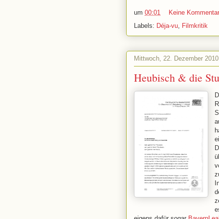
um
00:01
Keine Kommenta
Labels:
Déja-vu
,
Filmkritik
Mittwoch, 22. Dezember 2010
Heubisch & die Stu
D
R
S
a
h
e
D
ü
v
z
I
d
z
e
eigens dafür sogar
BayernLea