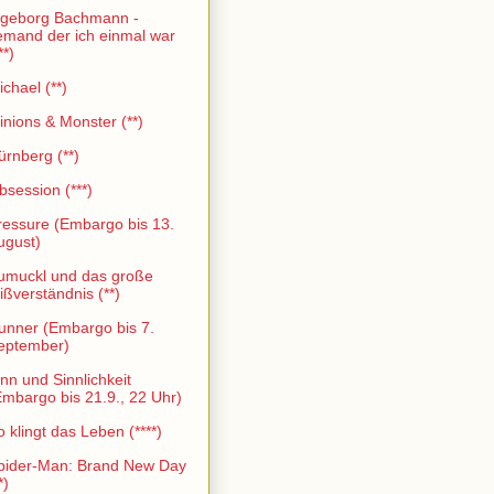
ngeborg Bachmann -
emand der ich einmal war
**)
ichael (**)
inions & Monster (**)
ürnberg (**)
bsession (***)
ressure (Embargo bis 13.
ugust)
umuckl und das große
ißverständnis (**)
unner (Embargo bis 7.
eptember)
inn und Sinnlichkeit
Embargo bis 21.9., 22 Uhr)
o klingt das Leben (****)
pider-Man: Brand New Day
*)