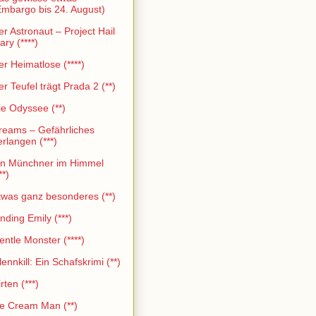
Embargo bis 24. August)
er Astronaut – Project Hail
ry (****)
er Heimatlose (****)
er Teufel trägt Prada 2 (**)
ie Odyssee (**)
reams – Gefährliches
erlangen (***)
in Münchner im Himmel
**)
twas ganz besonderes (**)
nding Emily (***)
entle Monster (****)
ennkill: Ein Schafskrimi (**)
rten (***)
ce Cream Man (**)