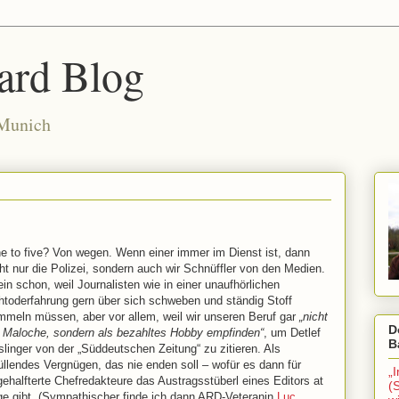
ard Blog
 Munich
e to five? Von wegen. Wenn einer immer im Dienst ist, dann
ht nur die Polizei, sondern auch wir Schnüffler von den Medien.
ein schon, weil Journalisten wie in einer unaufhörlichen
htoderfahrung gern über sich schweben und ständig Stoff
mmeln müssen, aber vor allem, weil wir unseren Beruf gar
„nicht
D
s Maloche, sondern als bezahltes Hobby empfinden“
, um Detlef
B
linger von der „Süddeutschen Zeitung“ zu zitieren. Als
üllendes Vergnügen, das nie enden soll – wofür es dann für
„
ehalfterte Chefredakteure das Austragsstüberl eines Editors at
(
ge gibt. (Sympathischer finde ich dann ARD-Veteranin
Luc