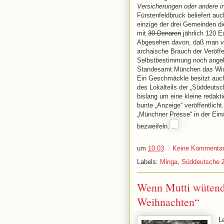
Versicherungen oder andere in
Fürstenfeldbruck beliefert a
einzige der drei Gemeinden d
mit
30 Denaren
jährlich 120 E
Abgesehen davon, daß man viel
archaische Brauch der Veröffe
Selbstbestimmung noch angebr
Standesamt München das Wider
Ein Geschmäckle besitzt auc
des Lokalteils der „Süddeutsc
bislang um eine kleine redakt
bunte „Anzeige“ veröffentlic
„Münchner Presse“ in der Einw
bezweifeln.
um
10:03
Keine Kommenta
Labels:
Minga
,
Süddeutsche Z
Wenn Mutti wütend 
Weihnachten“
L