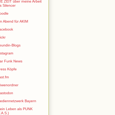
IE ZEIT über meine Arbeit
ls Silencer
oodle
in Abend für AKIM
acebook
ickr
reundin-Blogs
nstagram
sar Funk News
ress Köpfe
ast.fm
öwenordner
astodon
ediennetzwerk Bayern
ein Leben als PUNK
.A.S.)