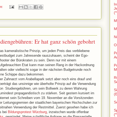
I
re:
J
(*
M
M
N
diengebühren: Er hat ganz schön gebohrt
O
as kameralistische Prinzip, um jeden Preis das verbliebene
P
estbudget zum Jahresende rauszuhauen, scheint der Ego-
A
hooter der Bürokraten zu sein. Denn nur mit einem
ufgebrauchten Etat kann man seinen Rang in der Hackordnung
P
M
alten oder vielleicht sogar in der nächsten Budgetrunde noch
ine Schippe dazu bekommen.
R
er Zahnarzt vom Arabellapark setzt aber noch eins drauf und
S
berträgt das unsinnige wie überholte Prinzip auf die Verwendung
on Studiengebühren, um sein Bollwerk zu deren Wahrung
S
umindest propagandistisch zu stärken. Seit gestern kursiert im
(
nternet sein Schreiben vom 19. November an die Vorsitzenden
S
er Leitungsgremien der staatlichen bayerischen Hochschulen zur
eitnahen Verwendung der Restmittel. Zuerst gesehen habe ich
S
s bei
Bildungsprotest Würzburg
, inzwischen wurde offenbar
(*
ks
gegründet. Meine schriftliche Anfrage an die Pressestelle