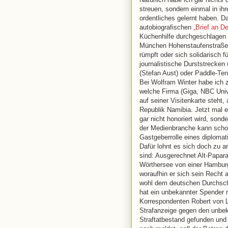
streuen, sondern einmal in ihr
ordentliches gelernt haben. 
autobiografischen
„Brief an D
Küchenhilfe durchgeschlagen 
München Hohenstaufenstraße 
rümpft oder sich solidarisch 
journalistische Durststrecke
(Stefan Aust) oder Paddle-Te
Bei Wolfram Winter habe ich z
welche Firma (Giga, NBC Univ
auf seiner Visitenkarte steht
Republik Namibia. Jetzt mal e
gar nicht honoriert wird, sond
der Medienbranche kann schon
Gastgeberrolle eines diplom
Dafür lohnt es sich doch zu ar
sind: Ausgerechnet Alt-Papar
Wörthersee von einer Hamburge
woraufhin er sich sein Recht a
wohl dem deutschen Durchschn
hat ein unbekannter Spender 
Korrespondenten Robert von Lu
Strafanzeige gegen den unbek
Straftatbestand gefunden und