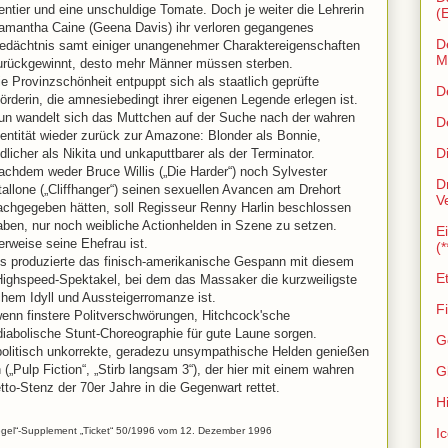
entier und eine unschuldige Tomate. Doch je weiter die Lehrerin
(
amantha Caine (Geena Davis) ihr verloren gegangenes
D
edächtnis samt einiger unangenehmer Charaktereigenschaften
Ma
urückgewinnt, desto mehr Männer müssen sterben.
ie Provinzschönheit entpuppt sich als staatlich geprüfte
D
örderin, die amnesiebedingt ihrer eigenen Legende erlegen ist.
un wandelt sich das Muttchen auf der Suche nach der wahren
D
dentität wieder zurück zur Amazone: Blonder als Bonnie,
D
ödlicher als Nikita und unkaputtbarer als der Terminator.
achdem weder Bruce Willis („Die Harder“) noch Sylvester
D
tallone („Cliffhanger“) seinen sexuellen Avancen am Drehort
V
achgegeben hätten, soll Regisseur Renny Harlin beschlossen
aben, nur noch weibliche Actionhelden in Szene zu setzen.
E
rweise seine Ehefrau ist.
(*
 produzierte das finisch-amerikanische Gespann mit diesem
E
 Highspeed-Spektakel, bei dem das Massaker die kurzweiligste
hem Idyll und Aussteigerromanze ist.
Fi
wenn finstere Politverschwörungen, Hitchcock'sche
iabolische Stunt-Choreographie für gute Laune sorgen.
G
olitisch unkorrekte, geradezu unsympathische Helden genießen
(„Pulp Fiction“, „Stirb langsam 3“), der hier mit einem wahren
Gl
to-Stenz der 70er Jahre in die Gegenwart rettet.
Hi
I
piegel“-Supplement „Ticket“ 50/1996 vom 12. Dezember 1996