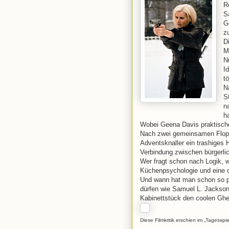
R
S
G
z
D
M
N
I
t
N
S
n
h
Wobei Geena Davis praktische
Nach zwei gemeinsamen Flops
Adventsknaller ein trashiges
Verbindung zwischen bürgerlic
Wer fragt schon nach Logik, 
Küchenpsychologie und eine d
Und wann hat man schon so p
dürfen wie Samuel L. Jackson 
Kabinettstück den coolen Ghet
Diese Filmkritik erschien im „Tagess