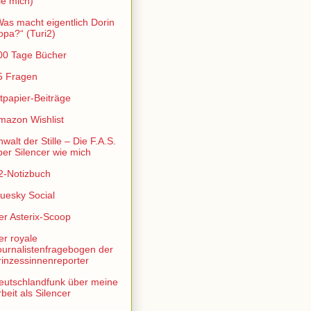
ie mich)
Was macht eigentlich Dorin
opa?“ (Turi2)
00 Tage Bücher
5 Fragen
ltpapier-Beiträge
mazon Wishlist
walt der Stille – Die F.A.S.
ber Silencer wie mich
2-Notizbuch
luesky Social
er Asterix-Scoop
er royale
ournalistenfragebogen der
rinzessinnenreporter
eutschlandfunk über meine
beit als Silencer