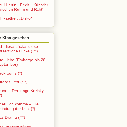
aul Hertin: „Fecit – Künstler
wischen Ruhm und Rcht“
ll Raether: „Disko“
m Kino gesehen
ch diese Lücke, diese
ntsetzliche Lücke (***)
lte Liebe (Embargo bis 28.
eptember)
ackrooms (*)
tteres Fest (***)
runo – Der junge Kreisky
*)
héri, ich komme – Die
rfindung der Lust (*)
as Drama (***)
as gewisse etwas