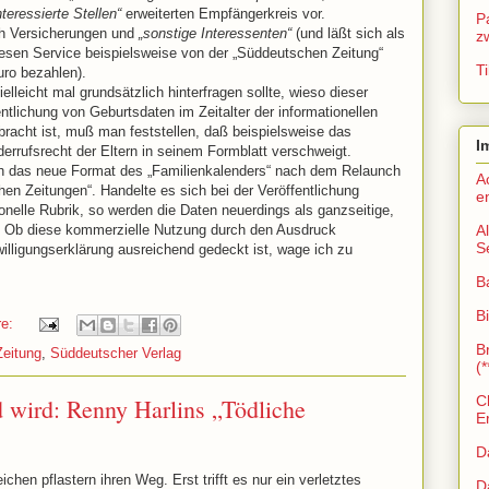
teressierte Stellen“
erweiterten Empfängerkreis vor.
P
uch Versicherungen und
„sonstige Interessenten“
(und läßt sich als
z
iesen Service beispielsweise von der „Süddeutschen Zeitung“
Ti
uro bezahlen).
leicht mal grundsätzlich hinterfragen sollte, wieso dieser
ntlichung von Geburtsdaten im Zeitalter der informationellen
acht ist, muß man feststellen, daß beispielsweise das
I
rufsrecht der Eltern in seinem Formblatt verschweigt.
h das neue Format des „Familienkalenders“ nach dem Relaunch
A
hen Zeitungen“. Handelte es sich bei der Veröffentlichung
e
ionelle Rubrik, so werden die Daten neuerdings als ganzseitige,
A
ht. Ob diese kommerzielle Nutzung durch den Ausdruck
S
illigungserklärung ausreichend gedeckt ist, wage ich zu
B
Bi
re:
B
eitung
,
Süddeutscher Verlag
(*
C
wird: Renny Harlins „Tödliche
E
D
eichen pflastern ihren Weg. Erst trifft es nur ein verletztes
D