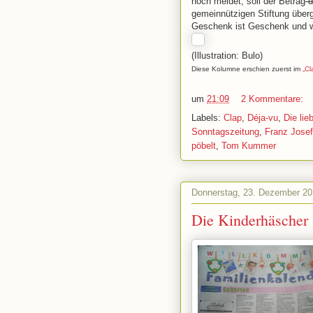
noch meldet, soll der Betrag
d
gemeinnützigen Stiftung über
Geschenk ist Geschenk und w
(Illustration: Bulo)
Diese Kolumne erschien zuerst im
„Cl
um
21:09
2 Kommentare:
Labels:
Clap
,
Déja-vu
,
Die lie
Sonntagszeitung
,
Franz Jose
pöbelt
,
Tom Kummer
Donnerstag, 23. Dezember 2
Die Kinderhäscher 