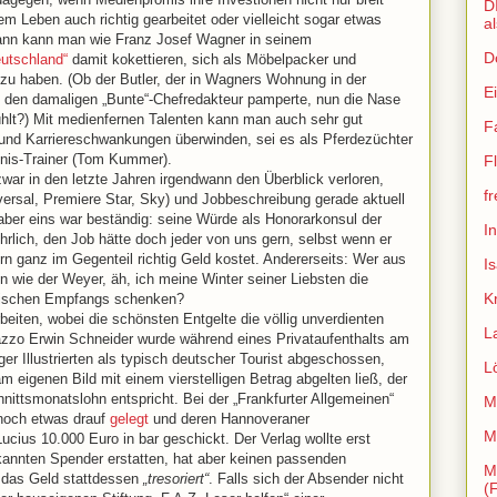
D
em Leben auch richtig gearbeitet oder vielleicht sogar etwas
a
Dann kann man wie Franz Josef Wagner in seinem
D
eutschland“
damit kokettieren, sich als Möbelpacker und
zu haben. (Ob der Butler, der in Wagners Wohnung in der
E
den damaligen „Bunte“-Chefredakteur pamperte, nun die Nase
fühlt?) Mit medienfernen Talenten kann man auch sehr gut
F
n und Karriereschwankungen überwinden, sei es als Pferdezüchter
nnis-Trainer (Tom Kummer).
Fl
war in den letzte Jahren irgendwann den Überblick verloren,
f
ersal, Premiere Star, Sky) und Jobbeschreibung gerade aktuell
, aber eins war beständig: seine Würde als Honorarkonsul der
I
hrlich, den Job hätte doch jeder von uns gern, selbst wenn er
ern ganz im Gegenteil richtig Geld kostet. Andererseits: Wer aus
I
 wie der Weyer, äh, ich meine Winter seiner Liebsten die
K
atischen Empfangs schenken?
beiten, wobei die schönsten Entgelte die völlig unverdienten
L
azzo Erwin Schneider wurde während eines Privataufenthalts am
r Illustrierten als typisch deutscher Tourist abgeschossen,
L
m eigenen Bild mit einem vierstelligen Betrag abgelten ließ, der
ittsmonatslohn entspricht. Bei der „Frankfurter Allgemeinen“
M
noch etwas drauf
gelegt
und deren Hannoveraner
M
cius 10.000 Euro in bar geschickt. Der Verlag wollte erst
annten Spender erstatten, hat aber keinen passenden
M
 das Geld stattdessen
„tresoriert“
. Falls sich der Absender nicht
(F