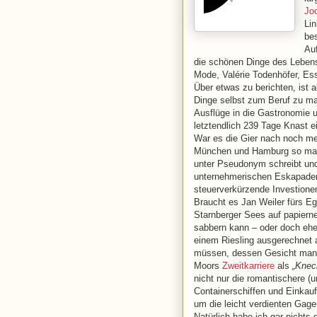
Jo
Lin
be
Auf
die schönen Dinge des Lebens
Mode, Valérie Todenhöfer, Ess
Über etwas zu berichten, ist 
Dinge selbst zum Beruf zu m
Ausflüge in die Gastronomie 
letztendlich 239 Tage Knast e
War es die Gier nach noch me
München und Hamburg so manch
unter Pseudonym schreibt und 
unternehmerischen Eskapaden 
steuerverkürzende Investione
Braucht es Jan Weiler fürs E
Starnberger Sees auf papiern
sabbern kann – oder doch eher
einem Riesling ausgerechnet
müssen, dessen Gesicht man 
Moors
Zweitkarriere
als
„Knech
nicht nur die romantischere (u
Containerschiffen und Einkauf
um die leicht verdienten Gag
Natürlich habe ich gar nichts