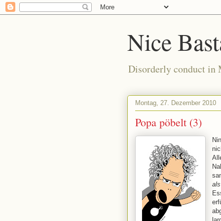
Nice Bast
Disorderly conduct in
Montag, 27. Dezember 2010
Popa pöbelt (3)
Nin
nic
All
Na
sa
al
Ess
erf
abg
lar