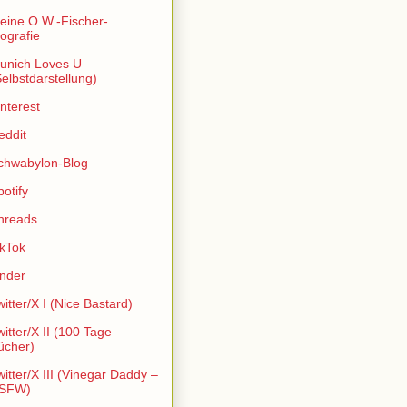
eine O.W.-Fischer-
iografie
unich Loves U
Selbstdarstellung)
interest
eddit
chwabylon-Blog
potify
hreads
ikTok
inder
witter/X I (Nice Bastard)
witter/X II (100 Tage
ücher)
witter/X III (Vinegar Daddy –
SFW)