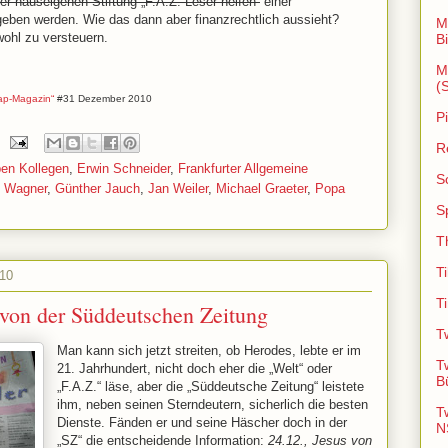
er hauseigenen Stiftung „F.A.Z.-Leser helfen“
einer
geben werden. Wie das dann aber finanzrechtlich aussieht?
M
ohl zu versteuern.
B
M
(
ap-Magazin“
#31 Dezember 2010
P
R
ben Kollegen
,
Erwin Schneider
,
Frankfurter Allgemeine
S
f Wagner
,
Günther Jauch
,
Jan Weiler
,
Michael Graeter
,
Popa
S
T
T
010
T
von der Süddeutschen Zeitung
T
Man kann sich jetzt streiten, ob Herodes, lebte er im
T
21. Jahrhundert, nicht doch eher die „Welt“ oder
B
„F.A.Z.“ läse, aber die „Süddeutsche Zeitung“ leistete
ihm, neben seinen Sterndeutern, sicherlich die besten
T
Dienste. Fänden er und seine Häscher doch in der
N
„SZ“ die entscheidende Information:
24.12., Jesus von