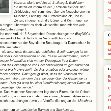
Nazaret, Maria und Josef, Stallweg 1, Bethlehem
.
V
So detailliert informiert der „Familienkalender“ der
X
„Süddeutschen“ zumindest über die Neugeborenen in
München, Freising und Fürstenfeldbruck, und in
Y
Zeiten, in denen sich die Bürger und Kommunen so
aufregen, überrascht es doch wie wohlfeil man mit den weit
Adreßdaten umgeht.
sind nach Artikel 15 Bayerisches Datenschutzgesetz (BayDSG)
Ü
eingewilligt hat. Anläßlich der Veröffentlichung von
andesämter hat der Bayerische Beauftragte für Datenschutz in
2002 ausgeführt:
Me
 als auch nach datenschutzrechtlichen Bestimmungen ist es
a
nen über Eheschließungen an die Presse weiterzugeben, sofern
enauer Information sich mit der Weitergabe ihrer Daten
 Auch die Bekanntgabe von Eheschließungen im gemeindlichen
L
 einer Rechtsvorschrift, die dies erlauben oder anordnen würde,
ffenen erfolgen. Dazu genügt nicht, dass die Verlobten der
B
sprochen haben, sondern dass sie gegenüber der Gemeinde ihr
I
haben. Dies gilt auch bei einer Veröffentlichung dieser Daten im
r jeweiligen Gemeinde.“
C
ten. Das Münchner Standesamt legt daher Eltern, die die Geburt
J
mblatt vor, auf dem sie zustimmen können, Namen, Adresse und
Li
tlich auszuhängen sowie zur Veröffentlichung an die
„Münchner
K
tt einen um
„ortsansässige Banken und Sparkassen,