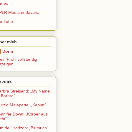
imeo
PLR Media in Bavaria
ouTube
ber mich
Dorin
in Profil vollständig
nzeigen
ektüre
arbra Streisand: „My Name
s Barbra“
urzio Malaparte: „Kaputt“
ennifer Down: „Körper aus
cht“
im de l'Horizon: „Blutbuch“