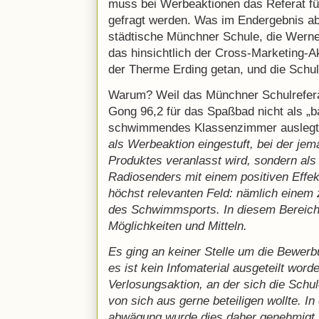
muss bei Werbeaktionen das Referat fü
gefragt werden. Was im Endergebnis abe
städtische Münchner Schule, die Wern
das hinsichtlich der Cross-Marketing-
der Therme Erding getan, und die Schu
Warum? Weil das Münchner Schulrefera
Gong 96,2 für das Spaßbad nicht als „
schwimmendes Klassenzimmer auslegt
als Werbeaktion eingestuft, bei der je
Produktes veranlasst wird, sondern als
Radiosenders mit einem positiven Effe
höchst relevanten Feld: nämlich einem 
des Schwimmsports. In diesem Bereich 
Möglichkeiten und Mitteln.
Es ging an keiner Stelle um die Bewer
es ist kein Infomaterial ausgeteilt word
Verlosungsaktion, an der sich die Schu
von sich aus gerne beteiligen wollte. I
abwägung wurde dies daher genehmigt.