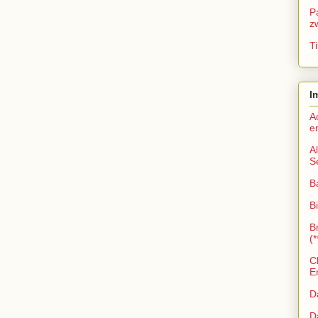
P
z
Ti
I
A
e
A
S
B
Bi
B
(*
C
E
D
D