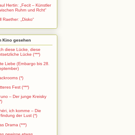
aul Hertin: „Fecit – Künstler
wischen Ruhm und Rcht“
ll Raether: „Disko“
m Kino gesehen
ch diese Lücke, diese
ntsetzliche Lücke (***)
lte Liebe (Embargo bis 28.
eptember)
ackrooms (*)
tteres Fest (***)
runo – Der junge Kreisky
*)
héri, ich komme – Die
rfindung der Lust (*)
as Drama (***)
as gewisse etwas