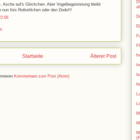
D
's. Asche auf's Glöckchen. Aber Vogelbegeisterung bleibt
a
b nun fürs Rotkehlchen oder den Dodo!!!
D
22:06
E
en
F
Fl
f
Startseite
Älterer Post
I
I
nnieren
Kommentare zum Post (Atom)
K
L
L
M
M
M
(F