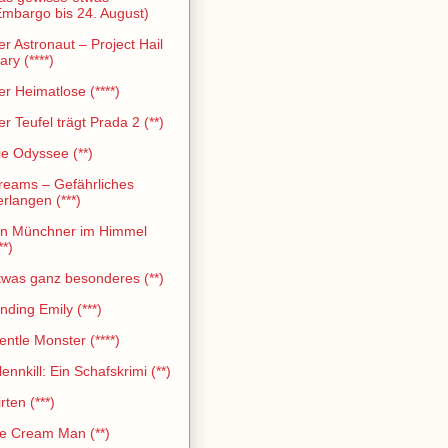
Embargo bis 24. August)
er Astronaut – Project Hail
ry (****)
er Heimatlose (****)
er Teufel trägt Prada 2 (**)
ie Odyssee (**)
reams – Gefährliches
erlangen (***)
in Münchner im Himmel
**)
twas ganz besonderes (**)
nding Emily (***)
entle Monster (****)
ennkill: Ein Schafskrimi (**)
rten (***)
ce Cream Man (**)