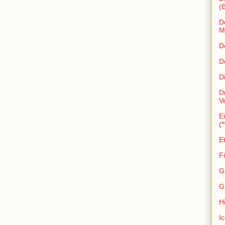
(
D
Ma
D
D
D
D
V
E
(*
E
Fi
G
Gl
Hi
I