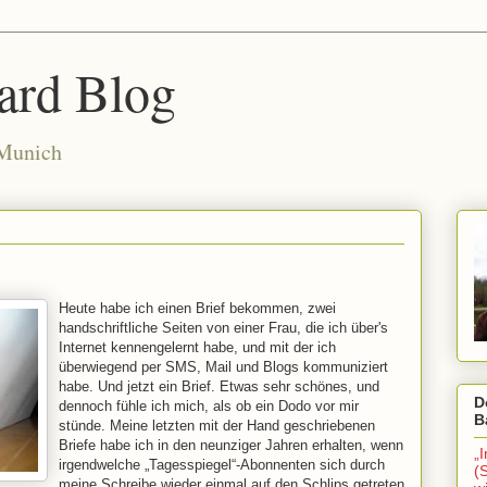
ard Blog
 Munich
Heute habe ich einen Brief bekommen, zwei
handschriftliche Seiten von einer Frau, die ich über's
Internet kennengelernt habe, und mit der ich
überwiegend per SMS, Mail und Blogs kommuniziert
habe. Und jetzt ein Brief. Etwas sehr schönes, und
D
dennoch fühle ich mich, als ob ein Dodo vor mir
B
stünde. Meine letzten mit der Hand geschriebenen
Briefe habe ich in den neunziger Jahren erhalten, wenn
„
irgendwelche „Tagesspiegel“-Abonnenten sich durch
(
meine Schreibe wieder einmal auf den Schlips getreten