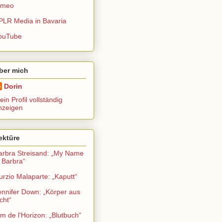
imeo
PLR Media in Bavaria
ouTube
ber mich
Dorin
in Profil vollständig
nzeigen
ektüre
arbra Streisand: „My Name
s Barbra“
urzio Malaparte: „Kaputt“
ennifer Down: „Körper aus
cht“
im de l'Horizon: „Blutbuch“