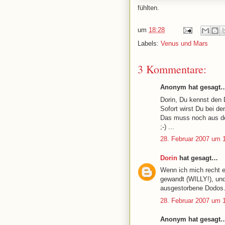
fühlten.
um
18:28
Labels:
Venus und Mars
3 Kommentare:
Anonym hat gesagt
Dorin, Du kennst den D
Sofort wirst Du bei de
Das muss noch aus der
;-) ...
28. Februar 2007 um 
Dorin
hat gesagt…
Wenn ich mich recht e
gewandt (WILLY!), un
ausgestorbene Dodos..
28. Februar 2007 um 
Anonym hat gesagt