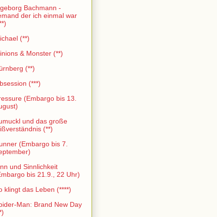
ngeborg Bachmann -
emand der ich einmal war
**)
ichael (**)
inions & Monster (**)
ürnberg (**)
bsession (***)
ressure (Embargo bis 13.
ugust)
umuckl und das große
ißverständnis (**)
unner (Embargo bis 7.
eptember)
inn und Sinnlichkeit
Embargo bis 21.9., 22 Uhr)
o klingt das Leben (****)
pider-Man: Brand New Day
*)