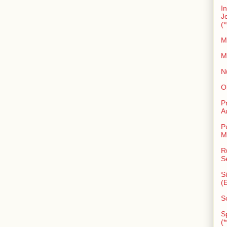
I
J
(*
M
M
N
O
P
A
P
M
R
S
S
(
S
S
(*