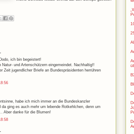
w
„
P
1
2
A
A
…
odo, ich bin begeistert!
An
n Natur- und Artenschützern eingemeindet. Nachhaltig!!
ü
 Zeit jugendlicher Briefe an Bundespräsidenten herrühren
B
18:56
B
D
ntsinne, habe ich mich immer an die Bundeskanzler
D
d da ging es auch mehr um lebende Rotkehlchen, denn um
J
. Aber danke für die Blumen!
P
18:58
D
Ar
…