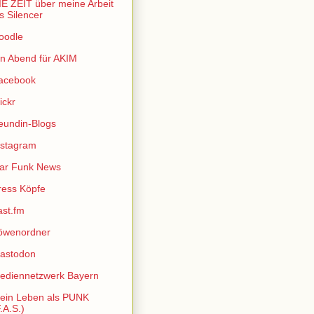
IE ZEIT über meine Arbeit
ls Silencer
oodle
in Abend für AKIM
acebook
ickr
reundin-Blogs
nstagram
sar Funk News
ress Köpfe
ast.fm
öwenordner
astodon
ediennetzwerk Bayern
ein Leben als PUNK
.A.S.)