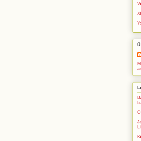
V
X
Y
Ü
Me
a
L
B
I
C
J
Li
K