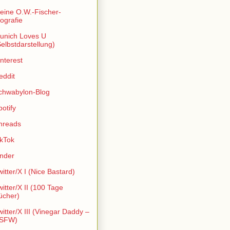
eine O.W.-Fischer-
iografie
unich Loves U
Selbstdarstellung)
interest
eddit
chwabylon-Blog
potify
hreads
ikTok
inder
witter/X I (Nice Bastard)
witter/X II (100 Tage
ücher)
witter/X III (Vinegar Daddy –
SFW)