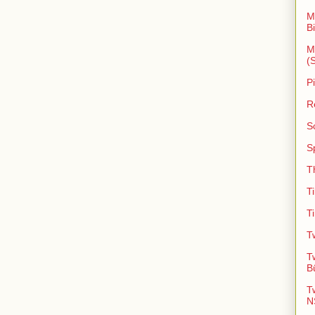
M
B
M
(
P
R
S
S
T
T
T
T
T
B
T
N