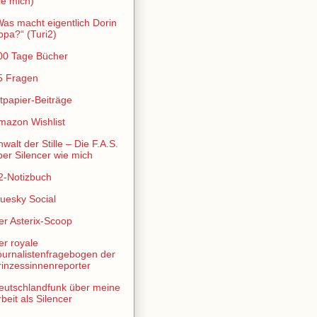
ie mich)
Was macht eigentlich Dorin
opa?“ (Turi2)
00 Tage Bücher
5 Fragen
ltpapier-Beiträge
mazon Wishlist
walt der Stille – Die F.A.S.
ber Silencer wie mich
2-Notizbuch
luesky Social
er Asterix-Scoop
er royale
ournalistenfragebogen der
rinzessinnenreporter
eutschlandfunk über meine
beit als Silencer